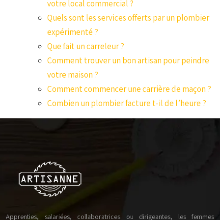
votre local commercial ?
Quels sont les services offerts par un plombier
expérimenté ?
Que fait un carreleur ?
Comment trouver un bon artisan pour peindre
votre maison ?
Comment commencer une carrière de maçon ?
Combien un plombier facture t-il de l’heure ?
Apprenties, salariées, collaboratrices ou dirigeantes, les femmes